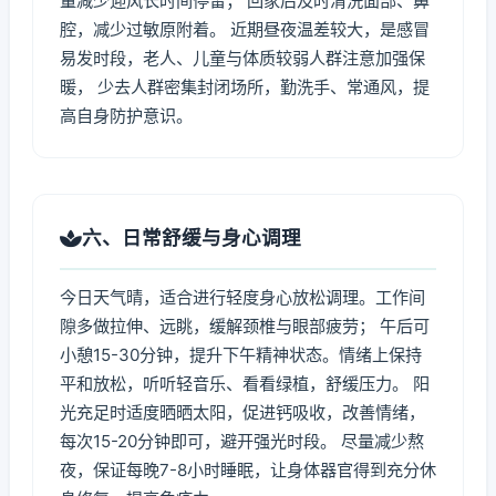
量减少迎风长时间停留； 回家后及时清洗面部、鼻
腔，减少过敏原附着。 近期昼夜温差较大，是感冒
易发时段，老人、儿童与体质较弱人群注意加强保
暖， 少去人群密集封闭场所，勤洗手、常通风，提
高自身防护意识。
六、日常舒缓与身心调理
今日天气晴，适合进行轻度身心放松调理。工作间
隙多做拉伸、远眺，缓解颈椎与眼部疲劳； 午后可
小憩15-30分钟，提升下午精神状态。情绪上保持
平和放松，听听轻音乐、看看绿植，舒缓压力。 阳
光充足时适度晒晒太阳，促进钙吸收，改善情绪，
每次15-20分钟即可，避开强光时段。 尽量减少熬
夜，保证每晚7-8小时睡眠，让身体器官得到充分休