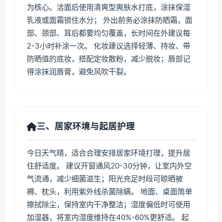
为核心。洁面后使用清爽型爽肤水打底，涂抹保湿
乳液或面霜锁住水分； 外出前务必涂抹防晒霜，面
部、颈部、耳后都要均匀覆盖，长时间在外建议每
2-3小时补涂一次。 化妆建议选择轻薄、持妆、带
防晒值的底妆，搭配定妆散粉，减少脱妆；唇部记
得涂抹润唇膏，避免风吹干裂。
三、居家环境与起居护理
今日天气晴，适合合理安排居家环境打理，提升居
住舒适度。 建议开窗通风20-30分钟，让室内外空
气流通，减少细菌滋生；阳光充足时段可晾晒被
褥、枕头，利用紫外线杀菌除螨。 地面、桌面简单
擦拭除尘，保持室内干净整洁；湿度偏低时可使用
加湿器，将室内湿度维持在40%-60%更舒适。 起