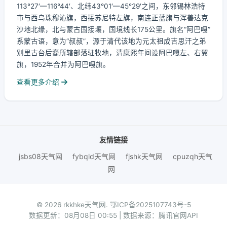
113°27′—116°44′、北纬43°01′—45°29′之间，东邻锡林浩特
市与西乌珠穆沁旗，西接苏尼特左旗，南连正蓝旗与浑善达克
沙地北缘，北与蒙古国接壤，国境线长175公里。旗名“阿巴嘎”
系蒙古语，意为“叔叔”，源于清代该地为元太祖成吉思汗之弟
别里古台后裔所辖部落驻牧地，清康熙年间设阿巴嘎左、右翼
旗，1952年合并为阿巴嘎旗。
查看更多介绍
友情链接
jsbs08天气网
fybqld天气网
fjshk天气网
cpuzqh天气
网
© 2026 rkkhke天气网.
鄂ICP备2025107743号-5
数据更新：08月08日 00:55 | 数据来源：腾讯官网API