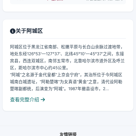
关于阿城区
阿城区位于黑龙江省南部、松嫩平原与长白山余脉过渡地带，
地处东经126°53′—127°37′、北纬45°10′—45°37′之间，东接
宾县，西连双城区，南邻五常市，北靠哈尔滨市道外区及呼兰
区，距哈尔滨市中心约45公里。
“阿城”之名源于金代皇都“上京会宁府”，其治所位于今阿城区
城南白城遗址，“阿勒楚喀”为女真语“黄金”之意，清代设阿勒
楚喀副都统，后演变为“阿城”。1987年撤县设市，2...
查看完整介绍
友情链接