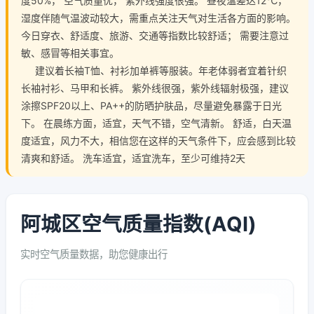
度50%， 空气质量优， 紫外线强度很强。 昼夜温差达12℃，
湿度伴随气温波动较大，需重点关注天气对生活各方面的影响。
今日穿衣、舒适度、旅游、交通等指数比较舒适； 需要注意过
敏、感冒等相关事宜。
建议着长袖T恤、衬衫加单裤等服装。年老体弱者宜着针织
长袖衬衫、马甲和长裤。 紫外线很强，紫外线辐射极强，建议
涂擦SPF20以上、PA++的防晒护肤品，尽量避免暴露于日光
下。 在晨练方面，适宜，天气不错，空气清新。 舒适，白天温
度适宜，风力不大，相信您在这样的天气条件下，应会感到比较
清爽和舒适。 洗车适宜，适宜洗车，至少可维持2天
阿城区空气质量指数(AQI)
实时空气质量数据，助您健康出行