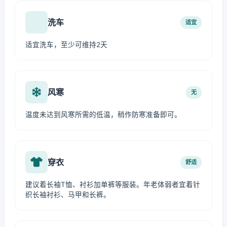
洗车
适宜
适宜洗车，至少可维持2天
风寒
无
温度未达到风寒所需的低温，稍作防寒准备即可。
穿衣
舒适
建议着长袖T恤、衬衫加单裤等服装。年老体弱者宜着针
织长袖衬衫、马甲和长裤。