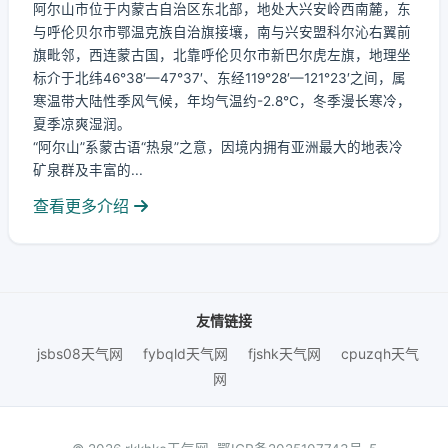
阿尔山市位于内蒙古自治区东北部，地处大兴安岭西南麓，东
与呼伦贝尔市鄂温克族自治旗接壤，南与兴安盟科尔沁右翼前
旗毗邻，西连蒙古国，北靠呼伦贝尔市新巴尔虎左旗，地理坐
标介于北纬46°38′—47°37′、东经119°28′—121°23′之间，属
寒温带大陆性季风气候，年均气温约-2.8℃，冬季漫长寒冷，
夏季凉爽湿润。
“阿尔山”系蒙古语“热泉”之意，因境内拥有亚洲最大的地表冷
矿泉群及丰富的...
查看更多介绍
友情链接
jsbs08天气网
fybqld天气网
fjshk天气网
cpuzqh天气
网