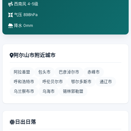
西南风 4-5级
气压 898hPa
降水 0mm
阿尔山市附近城市
阿拉善盟
包头市
巴彦淖尔市
赤峰市
呼和浩特市
呼伦贝尔市
鄂尔多斯市
通辽市
乌兰察布市
乌海市
锡林郭勒盟
日出日落