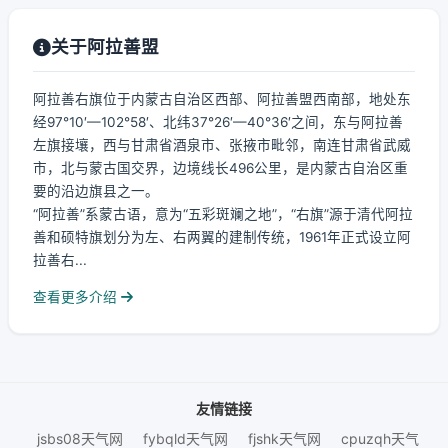
关于阿拉善盟
阿拉善右旗位于内蒙古自治区西部、阿拉善盟西南部，地处东
经97°10′—102°58′、北纬37°26′—40°36′之间，东与阿拉善
左旗接壤，西与甘肃省酒泉市、张掖市毗邻，南连甘肃省武威
市，北与蒙古国交界，边境线长496公里，是内蒙古自治区重
要的沿边旗县之一。
“阿拉善”系蒙古语，意为“五彩斑斓之地”，“右旗”源于清代阿拉
善和硕特旗划分为左、右两翼的建制传统，1961年正式设立阿
拉善右...
查看更多介绍
友情链接
jsbs08天气网
fybqld天气网
fjshk天气网
cpuzqh天气