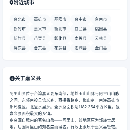
附近城市
台北市
高雄市
基隆市
台中市
台南市
新竹市
嘉义市
新北市
宜兰县
桃园县
新竹县
苗栗县
彰化县
南投县
云林县
屏东县
台东县
花莲县
澎湖县
金门县
关于嘉义县
阿里山乡位于台湾嘉义县东南部，地处玉山山脉与阿里山山脉
之间，东邻南投县信义乡，西接番路乡、梅山乡，南连高雄市
那玛夏区，北靠水里乡。全乡总面积达1182.354平方公里，是
嘉义县面积最大的乡镇。
乡名源自境内的著名山岳——阿里山，该地区原为邹族世居
地，后因阿里山的知名度而得名。行政上隶属于嘉义县管辖。