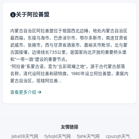
关于阿拉善盟
内蒙古自治区阿拉善盟位于祖国西北边陲，地处内蒙古自治区
最西端，东接乌海市、巴彦淖尔市、鄂尔多斯市，南连甘肃省
武威市、张掖市，西与甘肃省酒泉市、嘉峪关市毗邻，北与蒙
古国接壤，边境线长735公里，是国家向北开放的重要桥头堡
和“一带一路”建设的重要节点。
“阿拉善”系蒙古语，意为“五彩斑斓之地”，源于古代蒙古部落
名称，清代设阿拉善和硕特旗，1980年设立阿拉善盟，隶属内
蒙古自治区，现辖阿拉善...
查看更多介绍
友情链接
jsbs08天气网
fybqld天气网
fjshk天气网
cpuzqh天气