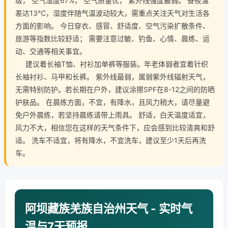
级， 空气湿度67%， 空气质量优， 紫外线强度最弱。 昼夜温
差达13℃，湿度伴随气温波动较大，需重点关注天气对生活各
方面的影响。 今日穿衣、感冒、舒适度、空气污染扩散条件、
旅游等指数比较舒适； 需要注意过敏、钓鱼、心情、晨练、运
动、交通等相关事宜。
建议着长袖T恤、衬衫加单裤等服装。年老体弱者宜着针织
长袖衬衫、马甲和长裤。 紫外线最弱，属弱紫外线辐射天气，
无需特别防护。若长期在户外，建议涂擦SPF在8-12之间的防晒
护肤品。 在晨练方面，不宜，有降水，且风力稍大，请尽量避
免户外晨练，若坚持晨练请带上雨具。 舒适，白天温度适宜，
风力不大，相信您在这样的天气条件下，应会感到比较清爽和舒
适。 洗车不适宜，将有降水，不宜洗车，建议至少1天后再洗
车。
阿坝藏族羌族自治州天气 - 实时气
温与7天预报