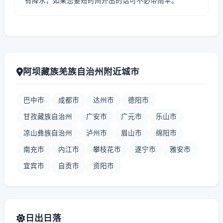
有降水，如果您要短时间外出的话可不必带雨伞。
阿坝藏族羌族自治州附近城市
巴中市
成都市
达州市
德阳市
甘孜藏族自治州
广安市
广元市
乐山市
凉山彝族自治州
泸州市
眉山市
绵阳市
南充市
内江市
攀枝花市
遂宁市
雅安市
宜宾市
自贡市
资阳市
日出日落