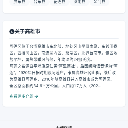
屏东县
台东县
花莲县
澎湖县
金门县
关于高雄市
阿莲区位于台湾高雄市东北部，地处冈山平原南缘，东邻田寮
区，西接冈山区，南连湖内区、茄萣区，北界台南市。该区地
势平坦，属热带季风气候，年均温约24摄氏度。
阿莲之名源自平埔族原住民“阿里简社”，后因闽南语音译为“阿
莲”。1920年日据时期设阿莲庄，隶属高雄州冈山郡，战后改
为高雄县阿莲乡，2010年随高雄县并入高雄市成为阿莲区。
全区总面积约34.6平方公里，人口约1.7万人（202...
查看更多介绍