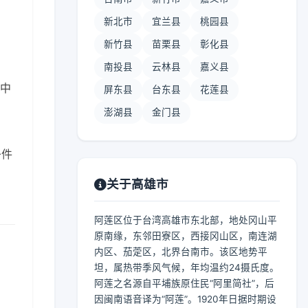
新北市
宜兰县
桃园县
新竹县
苗栗县
彰化县
南投县
云林县
嘉义县
 中
屏东县
台东县
花莲县
澎湖县
金门县
条件
关于高雄市
阿莲区位于台湾高雄市东北部，地处冈山平
原南缘，东邻田寮区，西接冈山区，南连湖
内区、茄萣区，北界台南市。该区地势平
坦，属热带季风气候，年均温约24摄氏度。
阿莲之名源自平埔族原住民“阿里简社”，后
因闽南语音译为“阿莲”。1920年日据时期设