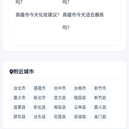
吗？
吗？
高雄市今天化妆建议？
高雄市今天适合晨练
吗？
附近城市
台北市
基隆市
台中市
台南市
新竹市
嘉义市
新北市
宜兰县
桃园县
新竹县
苗栗县
彰化县
南投县
云林县
嘉义县
屏东县
台东县
花莲县
澎湖县
金门县