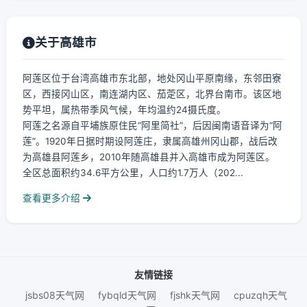
关于高雄市
阿莲区位于台湾高雄市东北部，地处冈山平原南缘，东邻田寮
区，西接冈山区，南连湖内区、茄萣区，北界台南市。该区地
势平坦，属热带季风气候，年均温约24摄氏度。
阿莲之名源自平埔族原住民“阿里简社”，后因闽南语音译为“阿
莲”。1920年日据时期设阿莲庄，隶属高雄州冈山郡，战后改
为高雄县阿莲乡，2010年随高雄县并入高雄市成为阿莲区。
全区总面积约34.6平方公里，人口约1.7万人（202...
查看更多介绍
友情链接
jsbs08天气网
fybqld天气网
fjshk天气网
cpuzqh天气